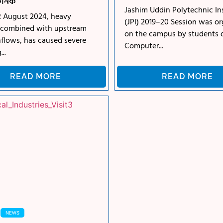
কনিক
Jashim Uddin Polytechnic In
2 August 2024, heavy
(JPI) 2019–20 Session was o
l, combined with upstream
on the campus by students 
nflows, has caused severe
Computer...
..
READ MORE
READ MORE
NEWS