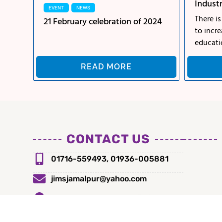
Industr
EVENT
NEWS
There is
21 February celebration of 2024
to incre
educatio
READ MORE
CONTACT US
01716-559493, 01936-005881
jimsjamalpur@yahoo.com
New College Road, Shofimiyar
Bazar, Jamalpur