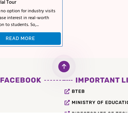
ial Tour
 no option for industry visits
ase interest in real-worth
n to students. So,...
READ MORE
FACEBOOK
IMPORTANT L
BTEB
MINISTRY OF EDUCATI
DIRECTORATE OF TECH
MINISTRY OF ICT